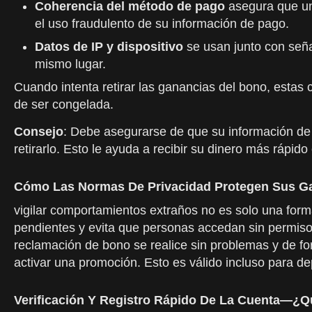
Coherencia del método de pago
asegura que un
el uso fraudulento de su información de pago.
Datos de IP y dispositivo
se usan junto con seña
mismo lugar.
Cuando intenta retirar las ganancias del bono, esta
de ser congelada.
Consejo
: Debe asegurarse de que su información de
retirarlo. Esto le ayuda a recibir su dinero más rápido
Cómo Las Normas De Privacidad Protegen Sus G
vigilar comportamientos extraños no es solo una form
pendientes y evita que personas accedan sin permiso
reclamación de bono se realice sin problemas y de f
activar una promoción. Esto es válido incluso para 
Verificación Y Registro Rápido De La Cuenta—¿Q