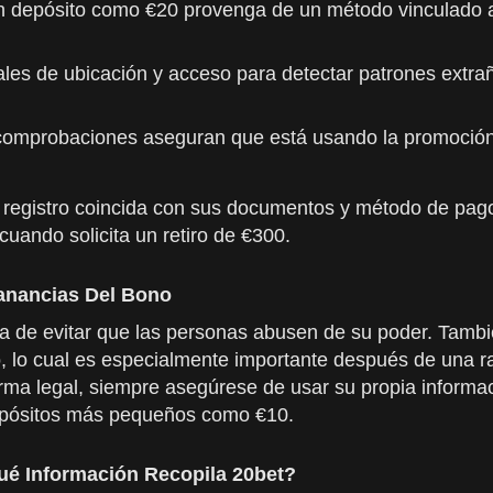
 depósito como €20 provenga de un método vinculado a 
les de ubicación y acceso para detectar patrones extr
s comprobaciones aseguran que está usando la promoció
 registro coincida con sus documentos y método de pago
 cuando solicita un retiro de €300.
anancias Del Bono
a de evitar que las personas abusen de su poder. Tambi
, lo cual es especialmente importante después de una 
orma legal, siempre asegúrese de usar su propia informa
depósitos más pequeños como €10.
ué Información Recopila 20bet?