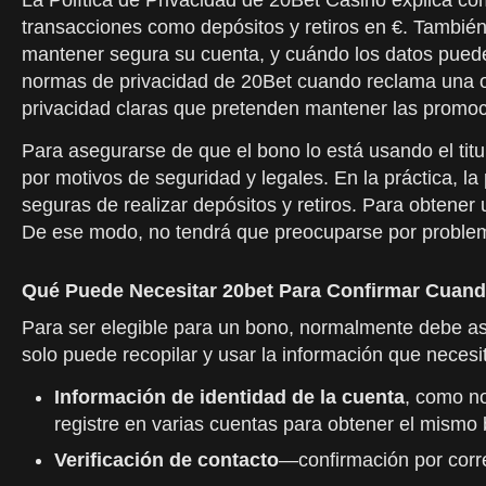
La Política de Privacidad de 20Bet Casino explica có
transacciones como depósitos y retiros en €. Tambié
mantener segura su cuenta, y cuándo los datos puede
normas de privacidad de 20Bet cuando reclama una o
privacidad claras que pretenden mantener las promoc
Para asegurarse de que el bono lo está usando el titu
por motivos de seguridad y legales. En la práctica, l
seguras de realizar depósitos y retiros. Para obtener
De ese modo, no tendrá que preocuparse por problem
Qué Puede Necesitar 20bet Para Confirmar Cuan
Para ser elegible para un bono, normalmente debe ase
solo puede recopilar y usar la información que necesit
Información de identidad de la cuenta
, como no
registre en varias cuentas para obtener el mismo
Verificación de contacto
—confirmación por corre