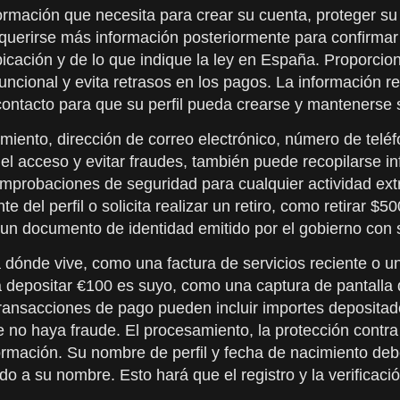
nformación que necesita para crear su cuenta, proteger su 
equerirse más información posteriormente para confirmar
cación y de lo que indique la ley en España. Proporcion
cional y evita retrasos en los pagos. La información reco
 contacto para que su perfil pueda crearse y mantenerse 
iento, dirección de correo electrónico, número de teléf
r el acceso y evitar fraudes, también puede recopilarse 
comprobaciones de seguridad para cualquier actividad e
e del perfil o solicita realizar un retiro, como retirar $5
o un documento de identidad emitido por el gobierno con 
dónde vive, como una factura de servicios reciente o un
depositar €100 es suyo, como una captura de pantalla d
 transacciones de pago pueden incluir importes depositado
o haya fraude. El procesamiento, la protección contra 
formación. Su nombre de perfil y fecha de nacimiento deb
 a su nombre. Esto hará que el registro y la verificaci