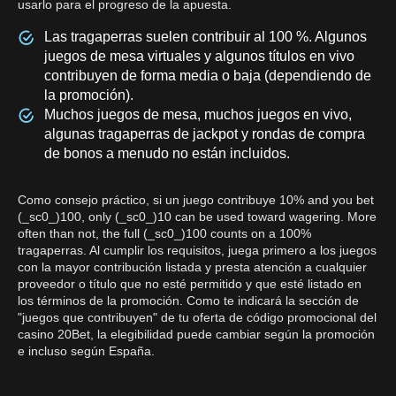
usarlo para el progreso de la apuesta.
Las tragaperras suelen contribuir al 100 %. Algunos
juegos de mesa virtuales y algunos títulos en vivo
contribuyen de forma media o baja (dependiendo de
la promoción).
Muchos juegos de mesa, muchos juegos en vivo,
algunas tragaperras de jackpot y rondas de compra
de bonos a menudo no están incluidos.
Como consejo práctico, si un juego contribuye 10% and you bet
(_sc0_)100, only (_sc0_)10 can be used toward wagering. More
often than not, the full (_sc0_)100 counts on a 100%
tragaperras. Al cumplir los requisitos, juega primero a los juegos
con la mayor contribución listada y presta atención a cualquier
proveedor o título que no esté permitido y que esté listado en
los términos de la promoción. Como te indicará la sección de
"juegos que contribuyen" de tu oferta de código promocional del
casino 20Bet, la elegibilidad puede cambiar según la promoción
e incluso según España.