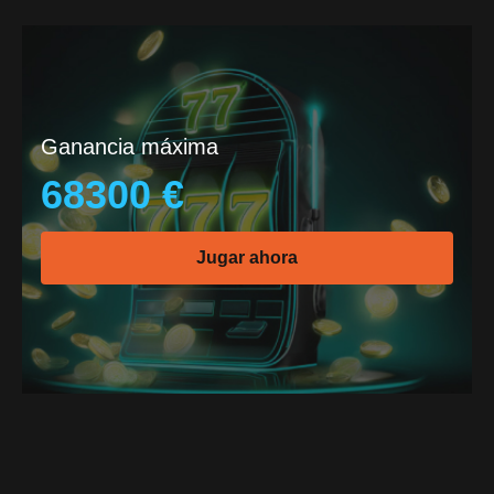
Ganancia máxima
68300 €
Jugar ahora