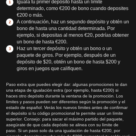
Iguala tu primer depósito hasta un límite
determinado, como €200 de bono cuando deposites
€200 o más.
A continuación, haz un segundo depósito y obtén un
bono de hasta una cantidad determinada. Por
ejemplo, si depositas al menos €20, podrías obtener
un bono de hasta €200.
Haz un tercer depósito y obtén un bono o un
paquete de giros. Por ejemplo, después de un
depósito de $20, obtén un bono de hasta $200 y
giros en juegos que califiquen.
Paso extra que puedes elegir dar: algunas promociones te dan
una etapa de igualación extra (por ejemplo, hasta €200) si
haces otro depósito durante la ventana de la promoción. Los
límites y pasos pueden ser diferentes según la promoción y el
estado de español. Verás los nuevos límites antes de confirmar
el depósito si tu código promocional te permite usar un límite
superior. Consejo: para sacar el máximo partido del paquete,
asegúrate de que cada depósito se alinea con su límite de
paso. Si un paso solo da una igualación de hasta €200, por