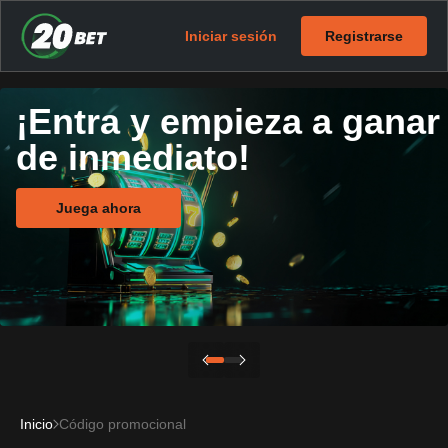
Iniciar sesión
Registrarse
¡Entra y empieza a ganar
de inmediato!
Juega ahora
Inicio
Código promocional