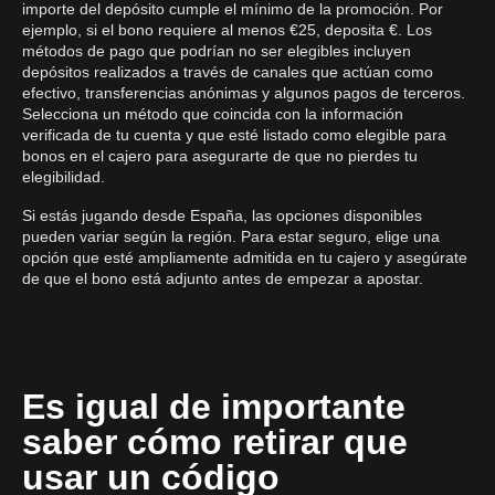
importe del depósito cumple el mínimo de la promoción. Por
ejemplo, si el bono requiere al menos €25, deposita €. Los
métodos de pago que podrían no ser elegibles incluyen
depósitos realizados a través de canales que actúan como
efectivo, transferencias anónimas y algunos pagos de terceros.
Selecciona un método que coincida con la información
verificada de tu cuenta y que esté listado como elegible para
bonos en el cajero para asegurarte de que no pierdes tu
elegibilidad.
Si estás jugando desde España, las opciones disponibles
pueden variar según la región. Para estar seguro, elige una
opción que esté ampliamente admitida en tu cajero y asegúrate
de que el bono está adjunto antes de empezar a apostar.
Es igual de importante
saber cómo retirar que
usar un código