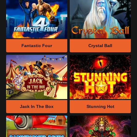
Fantastic Four
Crystal Ball
Jack In The Box
Stunning Hot