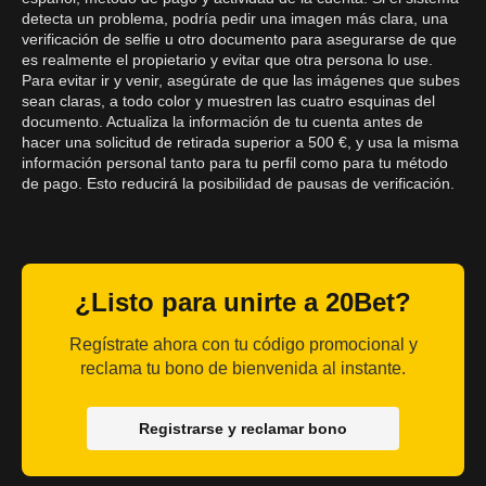
detecta un problema, podría pedir una imagen más clara, una
verificación de selfie u otro documento para asegurarse de que
es realmente el propietario y evitar que otra persona lo use.
Para evitar ir y venir, asegúrate de que las imágenes que subes
sean claras, a todo color y muestren las cuatro esquinas del
documento. Actualiza la información de tu cuenta antes de
hacer una solicitud de retirada superior a 500 €, y usa la misma
información personal tanto para tu perfil como para tu método
de pago. Esto reducirá la posibilidad de pausas de verificación.
¿Listo para unirte a 20Bet?
Regístrate ahora con tu código promocional y
reclama tu bono de bienvenida al instante.
Registrarse y reclamar bono