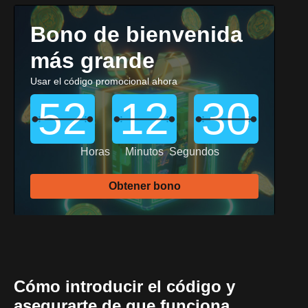
Bono de bienvenida
más grande
Usar el código promocional ahora
52
12
28
Horas
Minutos
Segundos
Obtener bono
Cómo introducir el código y
asegurarte de que funciona