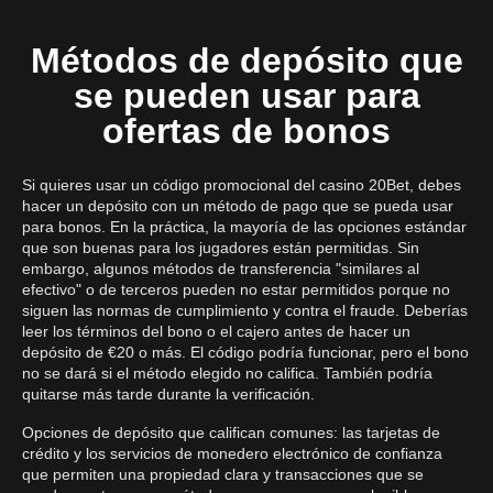
Métodos de depósito que
se pueden usar para
ofertas de bonos
Si quieres usar un código promocional del casino 20Bet, debes
hacer un depósito con un método de pago que se pueda usar
para bonos. En la práctica, la mayoría de las opciones estándar
que son buenas para los jugadores están permitidas. Sin
embargo, algunos métodos de transferencia "similares al
efectivo" o de terceros pueden no estar permitidos porque no
siguen las normas de cumplimiento y contra el fraude. Deberías
leer los términos del bono o el cajero antes de hacer un
depósito de €20 o más. El código podría funcionar, pero el bono
no se dará si el método elegido no califica. También podría
quitarse más tarde durante la verificación.
Opciones de depósito que califican comunes: las tarjetas de
crédito y los servicios de monedero electrónico de confianza
que permiten una propiedad clara y transacciones que se