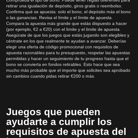
Comprueba el tipo de bono. Puede tener reglas diferentes para
retirar una igualación de depósito, giros gratis o reembolso.
Confirma qué se apuesta: solo el bono, el depósito más el bono
o las ganancias. Revisa el límite y el límite de apuesta.
Compara la apuesta más grande que estás dispuesto a hacer
(por ejemplo, €2 a €20) con el límite y el límite de apuesta.
Asegúrate de que los juegos que estás jugando son elegibles y
céntrate en los que realmente te ayudan a avanzar. Deberías
elegir una oferta de código promocional con requisitos de
apuesta razonables para tu presupuesto, respetar las apuestas
permitidas y hacer un seguimiento de tu progreso hasta que el
bono se convierta en fondos retirables. Esto hace que sea
mucho más probable que el importe que solicites sea aprobado
sin cambios cuando pidas retirar €200 o más.
Juegos que pueden
ayudarte a cumplir los
requisitos de apuesta del