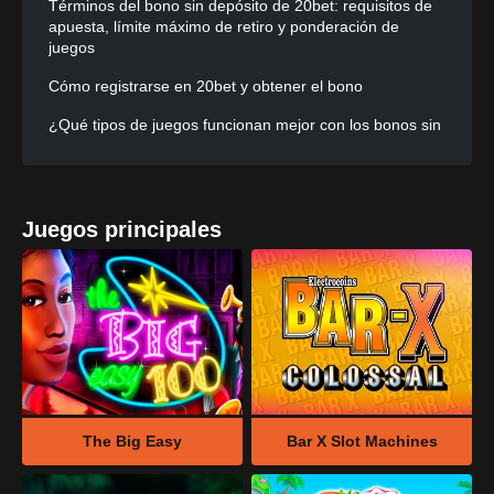
Términos del bono sin depósito de 20bet: requisitos de
apuesta, límite máximo de retiro y ponderación de
juegos
Cómo registrarse en 20bet y obtener el bono
¿Qué tipos de juegos funcionan mejor con los bonos sin
depósito?
Opciones bancarias de 20bet: depósitos para jugar con
dinero real después del bono
Juegos principales
El acceso al casino móvil de 20bet a través de Android,
iOS y navegadores facilita el uso de un bono sin
depósito
The Big Easy
Bar X Slot Machines