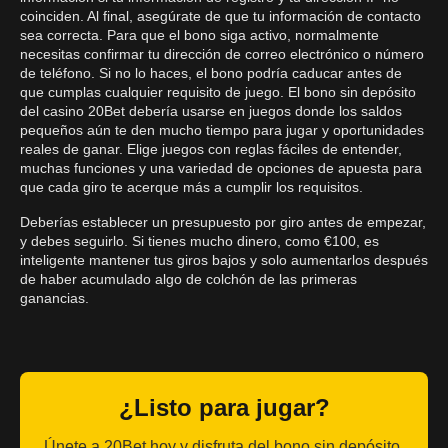
coinciden. Al final, asegúrate de que tu información de contacto
sea correcta. Para que el bono siga activo, normalmente
necesitas confirmar tu dirección de correo electrónico o número
de teléfono. Si no lo haces, el bono podría caducar antes de
que cumplas cualquier requisito de juego. El bono sin depósito
del casino 20Bet debería usarse en juegos donde los saldos
pequeños aún te den mucho tiempo para jugar y oportunidades
reales de ganar. Elige juegos con reglas fáciles de entender,
muchas funciones y una variedad de opciones de apuesta para
que cada giro te acerque más a cumplir los requisitos.
Deberías establecer un presupuesto por giro antes de empezar,
y debes seguirlo. Si tienes mucho dinero, como €100, es
inteligente mantener tus giros bajos y solo aumentarlos después
de haber acumulado algo de colchón de las primeras
ganancias.
¿Listo para jugar?
Únete a 20Bet hoy y disfruta del bono sin depósito,