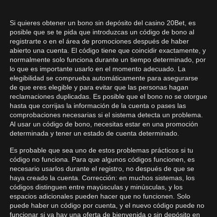
Si quieres obtener un bono sin depósito del casino 20Bet, es
posible que se te pida que introduzcas un código de bono al
registrarte o en el área de promociones después de haber
abierto una cuenta. El código tiene que coincidir exactamente, y
normalmente solo funciona durante un tiempo determinado, por
lo que es importante usarlo en el momento adecuado. La
elegibilidad se comprueba automáticamente para asegurarse
de que eres elegible y para evitar que las personas hagan
reclamaciones duplicadas. Es posible que el bono no se otorgue
hasta que corrijas la información de la cuenta o pases las
comprobaciones necesarias si el sistema detecta un problema.
Al usar un código de bono, necesitas estar en una promoción
determinada y tener un estado de cuenta determinado.
Es probable que sea uno de estos problemas prácticos si tu
código no funciona. Para que algunos códigos funcionen, es
necesario usarlos durante el registro, no después de que se
haya creado la cuenta. Corrección: en muchos sistemas, los
códigos distinguen entre mayúsculas y minúsculas, y los
espacios adicionales pueden hacer que no funcionen. Solo
puede haber un código por cuenta, y el nuevo código puede no
funcionar si ya hay una oferta de bienvenida o sin depósito en