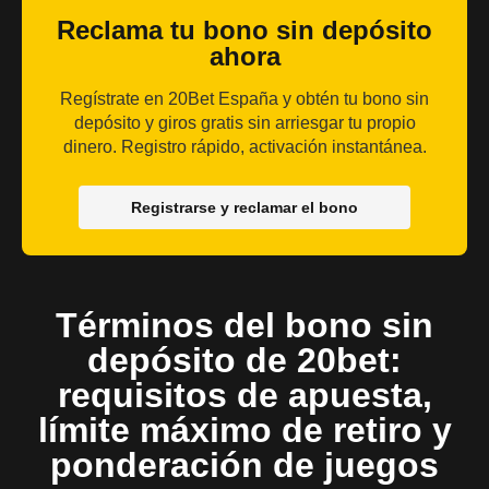
Reclama tu bono sin depósito
ahora
Regístrate en 20Bet España y obtén tu bono sin
depósito y giros gratis sin arriesgar tu propio
dinero. Registro rápido, activación instantánea.
Registrarse y reclamar el bono
Términos del bono sin
depósito de 20bet:
requisitos de apuesta,
límite máximo de retiro y
ponderación de juegos