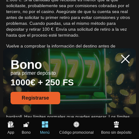
solicitaste, probablemente sea por comisiones cobradas por el
tercero, no por el casino. Asegúrate de que tu cuenta sea real
antes de solicitar tu primer retiro para evitar comisiones y otros
problemas. Cuando puedas, usa el mismo método para
depositar y retirar 100 €. Envía una solicitud de retiro a la vez
hasta que el proceso esté terminado.
Vuelve a comprobar la información del destino antes de
confirmar. Comprueba los límites mínimos y máximos para
depósitos, conversiones de bonos y retiros antes de reclamar
Bono
un bono sin depósito del casino 20Bet. Estos límites
determinarán lo rápido que puedes cambiar del juego con
para primer depósito
dinero de bono a los retiros con dinero real. Pueden aplicarse
1000€ + 250 FS
reglas diferentes a los jugadores de España, dependiendo del
método de pago que elijan. Los retiros, los depósitos (si quieres
añadir más dinero) y la conversión de bonos (cuándo se
Registrarse
pueden retirar las ganancias) están limitados en tres pasos.
Cuando conozcas los mínimos y máximos, puedes evitar
transacciones que sean rechazadas y planificar mejor tu
bankroll. Hay límites normales que puedes esperar. Los límites
de depósito te indican cuánto puedes añadir a tu cuenta cada
vez.
App
Bono
Menú
Código promocional
Bono sin depósito