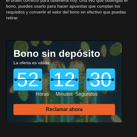
el orden correcto para obtenerla hoy. Una vez que obtengas el
bono, puedes usarlo para hacer apuestas que cumplan los
requisitos y convertir el valor del bono en efectivo que puedas
retirar.
Bono sin depósito
La oferta es válida:
52
12
29
Horas
Minutos
Segundos
Reclamar ahora