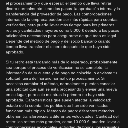
el procesamiento y qué esperar: el tiempo que lleva retirar
dinero normalmente tiene dos pasos: la aprobación interna y la
transferencia del proveedor de pago. Las comprobaciones
internas de la empresa pueden ser más rápidas para cuentas
verificadas, pero puede llevar más tiempo para los primeros
retiros y cantidades mayores como 5.000 € debido a los pasos
adicionales necesarios para asegurarse de que todo es legal.
Depende del método de pago y del socio bancario cuánto
tiempo lleva transferir el dinero después de que haya sido
aprobado.
Si tu retiro está tardando más de lo esperado, probablemente
sea porque el proceso de verificación no se completó, la
información de tu cuenta y de pago no coincide, o enviaste tu
solicitud fuera del horario normal de procesamiento. Si
necesitas cambiar el método, normalmente puedes cancelar
una solicitud que aún se está procesando y enviar una nueva
en su lugar, pero solo mientras la primera no haya sido
aprobada. Características que suelen afectar la velocidad:
estado de la cuenta: los perfiles que han sido verificados
funcionan más rápido. Método de pago: diferentes métodos
obtienen transferencias a diferentes velocidades. Cantidad del
retiro: los retiros más grandes, como 10.000 €, pueden llevar a
comprobaciones adicionales. Actividad de bonos: los requisitos