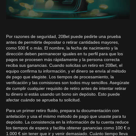
Por razones de seguridad, 20Bet puede pedirte una prueba
antes de permitirte depositar o retirar cantidades mayores,
como 500 € o más. El nombre, la fecha de nacimiento y la
dirección deben permanecer iguales en tu perfil para que los
pagos se procesen más rápidamente y la persona correcta
reciba sus ganancias. Cuando solicitas un retiro en 20Bet, el
equipo confirma tu información, y el dinero se envía al método
de pago que elegiste. Los tiempos de procesamiento, la
verificación y las comisiones son todos muy sencillos. Asegúrate
de cumplir cualquier requisito de retiro antes de intentar retirar
tu dinero si estás usando un bono sin depósito. Esto puede
afectar cuándo se aprueba tu solicitud.
Para un primer retiro fluido, prepara tu documentación con
antelación y usa el mismo método de pago que usaste para tu
depósito. La consistencia en la información de tu cuenta reduce
los tiempos de espera y facilita obtener ganancias como 100 € o
1.000 € sin tener que ir y venir demasiado. Cuánto tiempo lleva