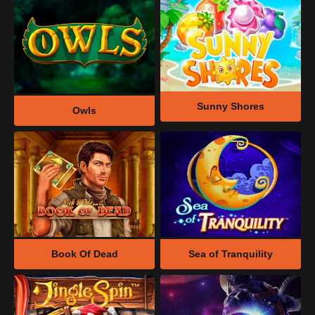
Sunny Shores
Owls
Fat Santa
Sea of Tranquility