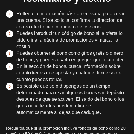
Rellena la información básica necesaria para crear
una cuenta. Si se solicita, confirma tu dirección de
correo electrónico o número de teléfono.
Puedes introducir un código de bono si la oferta lo
pide o ir a la página de promociones y marcar la
casilla.
Puedes obtener el bono como giros gratis o dinero
de bono, y puedes usarlo en juegos que lo acepten.
En la sección de bonos, busca información sobre
cuánto tienes que apostar y cualquier límite sobre
cuánto puedes retirar.
Es posible que solo dispongas de un tiempo
determinado para usar algunos bonos sin depósito
después de que se activen. El saldo del bono o los
giros no utilizados pueden retirarse
automáticamente si dejas que caduque.
Recuerda que si la promoción incluye fondos de bono como 20
(_sc0_) o 50 (_sc0_), normalmente no puedes retirar esos